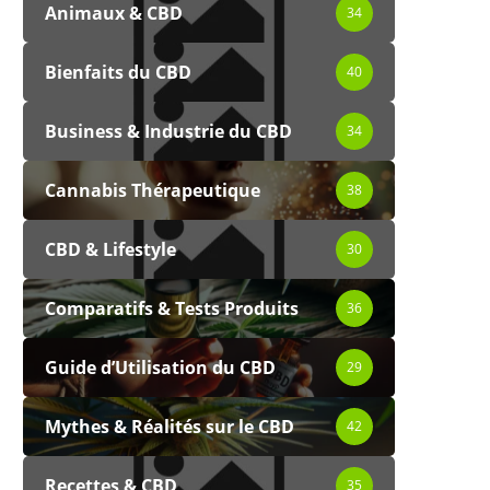
Animaux & CBD
34
Bienfaits du CBD
40
Business & Industrie du CBD
34
Cannabis Thérapeutique
38
CBD & Lifestyle
30
Comparatifs & Tests Produits
36
Guide d’Utilisation du CBD
29
Mythes & Réalités sur le CBD
42
Recettes & CBD
35