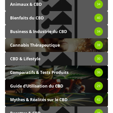
Animaux & CBD
34
Bienfaits du CBD
40
Business & Industrie du CBD
34
Cannabis Thérapeutique
38
CBD & Lifestyle
30
Comparatifs & Tests Produits
36
Guide d’Utilisation du CBD
29
Mythes & Réalités sur le CBD
42