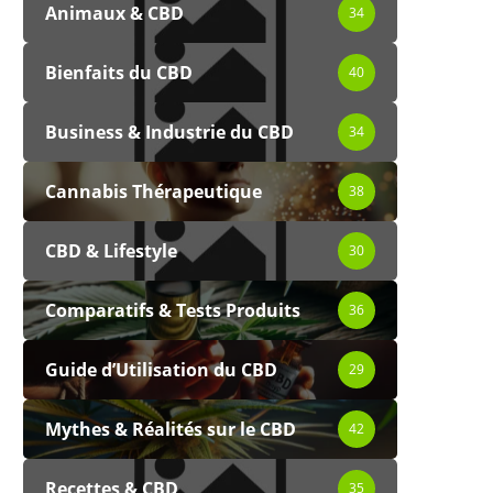
Animaux & CBD
34
Bienfaits du CBD
40
Business & Industrie du CBD
34
Cannabis Thérapeutique
38
CBD & Lifestyle
30
Comparatifs & Tests Produits
36
Guide d’Utilisation du CBD
29
Mythes & Réalités sur le CBD
42
Recettes & CBD
35